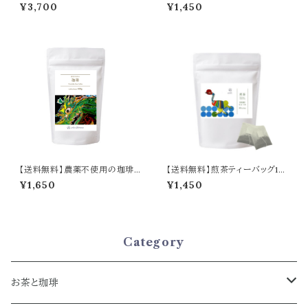
用の珈琲ドリップバッグ10個入り
／Sencha Tea Leaves 100g
¥3,700
¥1,450
×2セット／Pesticide-Free Dr
ip Coffee Bags – 10 Bags ×
2 Sets
【送料無料】農薬不使用の珈琲
【送料無料】煎茶ティーバッグ18
【豆】100g／Pesticide-Free
個入り／Sencha Tea – 18 Te
¥1,650
¥1,450
Coffee Beans 100g
a Bags
Category
お茶と珈琲