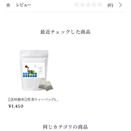
レビュー
(0)
最近チェックした商品
【送料無料】煎茶ティーバッグ18
個入り／Sencha Tea – 18 Te
¥1,450
a Bags
同じカテゴリの商品