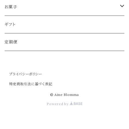
煎茶
お菓子
和紅茶
クッキー
ギフト
珈琲
定期便
プライバシーポリシー
特定商取引法に基づく表記
© Aine Blomma
Powered by