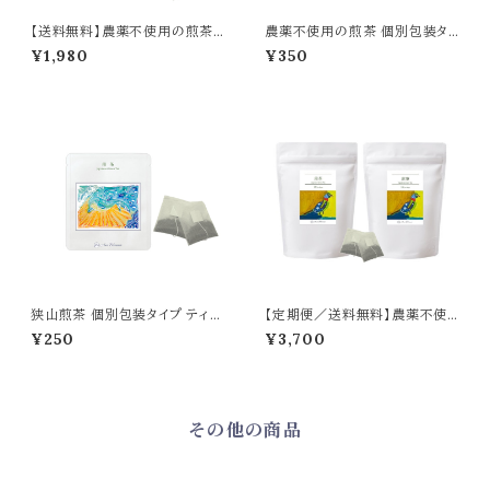
【送料無料】農薬不使用の煎茶
農薬不使用の煎茶 個別包装タイ
ティーバッグ18個入り／Pestici
プ ティーバッグ２包入り／Pesti
¥1,980
¥350
de-Free Sencha Tea – 18 T
cide-Free Sencha, Individu
ea Bags
ally Wrapped - 2 Tea Bags
狭山煎茶 個別包装タイプ ティー
【定期便／送料無料】農薬不使
バッグ２包入り／Sencha, Indiv
用の煎茶ティーバッグ18個入り×
¥250
¥3,700
idually Wrapped - 2 Tea Ba
2セット/Pesticide-Free Sen
gs
cha Tea – 18 Tea Bags × 2 S
ets
その他の商品