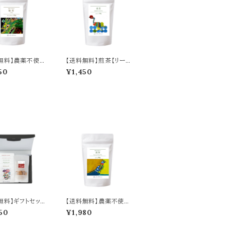
無料】農薬不使用
【送料無料】煎茶【リー
【粉】100g／Pes
フ】100g／Sencha Te
50
¥1,450
e-Free Ground
a Leaves 100g
e 100g
無料】ギフトセット
【送料無料】農薬不使用
t Set C
の煎茶【リーフ】80g／
50
¥1,980
Pesticide-Free Senc
ha Tea Leaves 80g