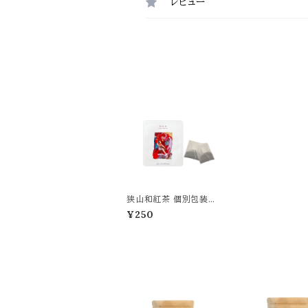
レビュー
狭山和紅茶 個別包装タ
イプ ティーバッグ2包入
¥250
り／Japanese Black T
ea, Individually Wra
pped - 2 Tea Bags