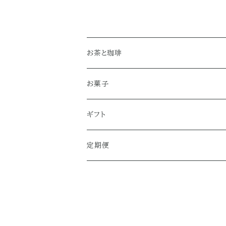
dividually Wrapped -
k Tea, Individu
1 Bag
rapped - 2 Te
お茶と珈琲
煎茶
お菓子
和紅茶
クッキー
ギフト
珈琲
定期便