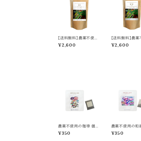
【送料無料】農薬不使用
【送料無料】農薬
の珈琲【豆】200g／ Pe
の珈琲【粉】200g
¥2,600
¥2,600
sticide-Free Coffee
sticide-Free 
Beans 200g
Coffee 200g
農薬不使用の珈琲 個別
農薬不使用の和
包装タイプ ドリップバッ
別包装タイプ テ
¥350
¥350
グ1包入り／Pesticide-
グ2包入り／Pesti
Free Drip Coffee, In
-Free Japanes