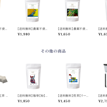
不使用
【送料無料】農薬不使用
【送料無料】農薬不使用
【送料
／ Pe
の煎茶【リーフ】80g／
の珈琲【豆】100g／Pes
の珈琲
¥1,980
¥1,650
¥1,6
Ground
Pesticide-Free Senc
ticide-Free Coffee B
ticid
ha Tea Leaves 80g
eans 100g
Coffe
その他の商品
紅茶 個
【送料無料】珈琲【粉】2
【送料無料】煎茶【リー
【送料
ィーバッ
00g／Ground Coffe
フ】100g／Sencha Te
C／Gif
¥1,850
¥1,450
¥2,7
cide
e 200g
a Leaves 100g
e Blac