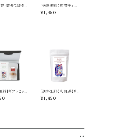
茶 個別包装タイ
【送料無料】煎茶ティー
ィーバッグ２包入り
バッグ18個入り／Senc
0
¥1,450
ha, Individual
ha Tea – 18 Tea Bag
apped - 2 Tea
s
無料】ギフトセット
【送料無料】和紅茶【リー
t Set C
フ】90g／Japanese Bl
50
¥1,450
ack Tea Leaves 90g