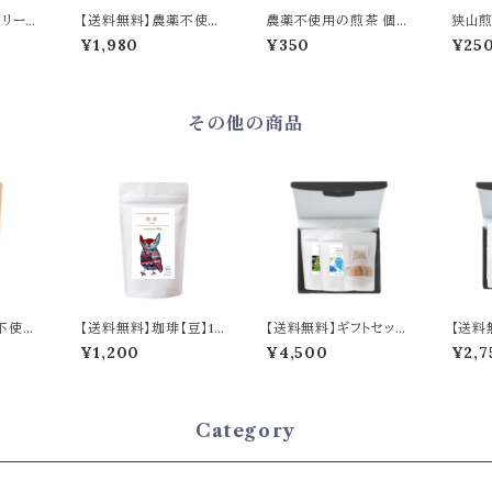
【リー
【送料無料】農薬不使用
農薬不使用の煎茶 個別
狭山煎
ha Te
の煎茶ティーバッグ18個
包装タイプ ティーバッグ
プ テ
¥1,980
¥350
¥25
入り／Pesticide-Free
２包入り／Pesticide-F
／Senc
Sencha Tea – 18 Tea
ree Sencha, Individu
ly Wr
Bags
ally Wrapped - 2 Te
Bags
a Bags
その他の商品
不使用
【送料無料】珈琲【豆】10
【送料無料】ギフトセット
【送料
／ Pe
0g／Coffee Beans 1
A／Gift Set A
C／Gif
¥1,200
¥4,500
¥2,7
offee
00g
Category